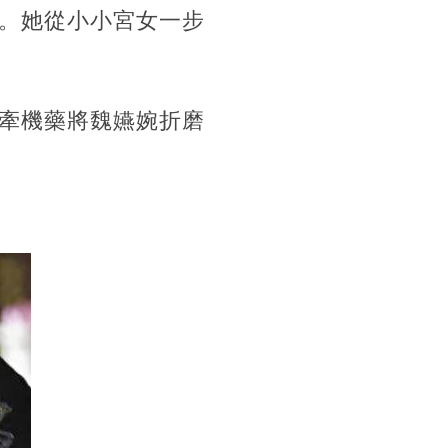
。她從小小宮女一步
牽機藥將魏嬿婉折磨