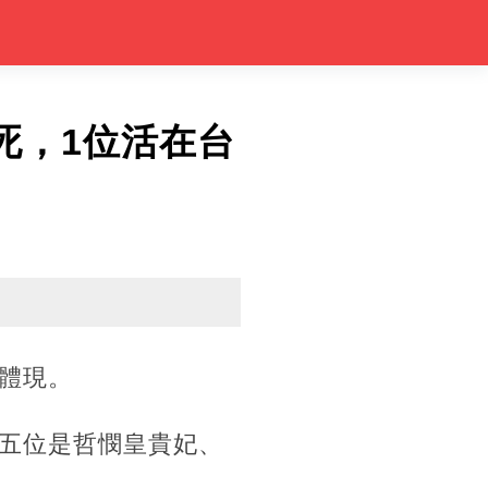
死，1位活在台
體現。
五位是哲憫皇貴妃、