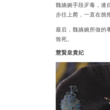
魏嬿婉手段歹毒，連
步往上爬，一直在挑
最后，魏嬿婉所做的
致死。
慧賢皇貴妃