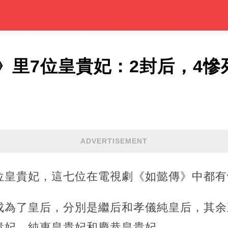
》里7位皇貴妃：2封后，4慘
ADVERTISEMENT
位皇貴妃，這七位在電視劇《如懿傳》中都有
成為了皇后，分別是繼后和孝儀純皇后，其余
貴妃、純惠皇貴妃和慶恭皇貴妃。