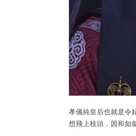
孝儀純皇后也就是令
想飛上枝頭，因和如