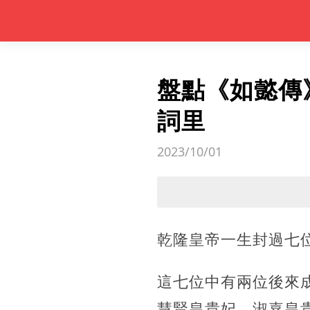
盤點《如懿傳
詞里
2023/10/01
乾隆皇帝一生封過七
這七位中有兩位後來
慧賢皇貴妃、淑嘉皇