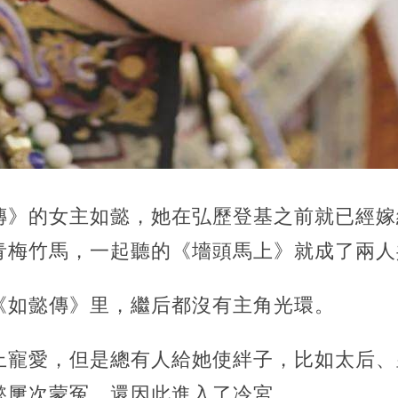
傳》的女主如懿，她在弘歷登基之前就已經嫁
青梅竹馬，一起聽的《墻頭馬上》就成了兩人
《如懿傳》里，繼后都沒有主角光環。
上寵愛，但是總有人給她使絆子，比如太后、
懿屢次蒙冤，還因此進入了冷宮。