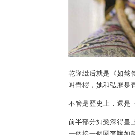
乾隆繼后就是《如懿
叫青櫻，她和弘歷是
不管是歷史上，還是
前半部分如懿深得皇
一個接一個圈套讓如