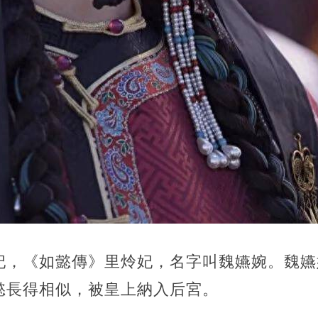
妃，《如懿傳》里炩妃，名字叫魏嬿婉。魏嬿
懿長得相似，被皇上納入后宮。