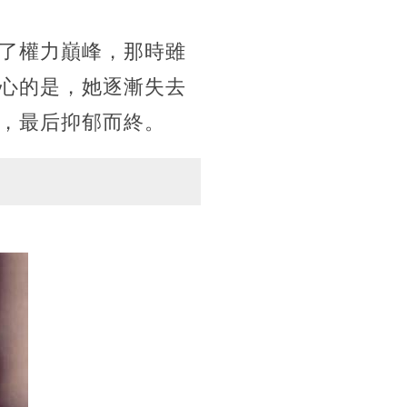
了權力巔峰，那時雖
心的是，她逐漸失去
，最后抑郁而終。