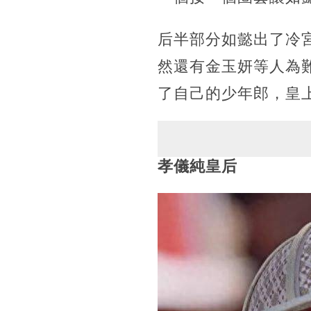
后半部分如懿出了冷
然還有金玉妍等人為
了自己的少年郎，皇
孝儀純皇后