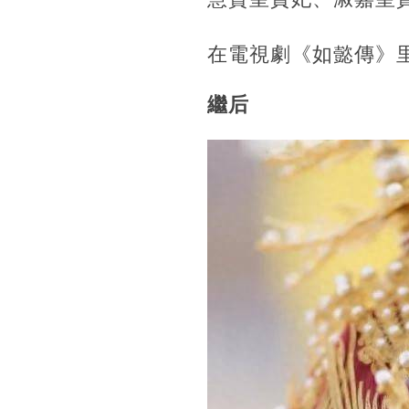
在電視劇《如懿傳》
繼后