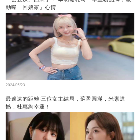
動曝「回娘家」心情
2024/05/23
最遙遠的距離∶三位女主結局，蘇盈圓滿，米素遺
憾，杜惠絢幸運！