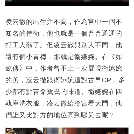
凌云徹的出生并不高，作為宮中一個不
知名的侍衛，他也就是一個普普通通的
打工人罷了。但凌云徹與別人不同，他
還有個小青梅，那就是衛嬿婉。在《如
懿傳》中，作者曾不止一次展現衛嬿婉
的美，凌云徹跟衛嬿婉這對古早CP，多
少都有點苦命鴛鴦的味道。衛嬿婉在四
執庫洗衣服，凌云徹給冷宮看大門，他
們誰又比對方的地位高到哪兒去呢？