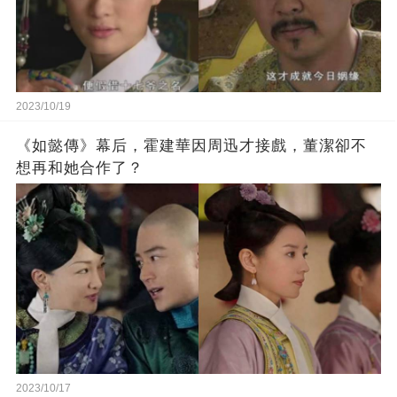
2023/10/19
《如懿傳》幕后，霍建華因周迅才接戲，董潔卻不
想再和她合作了？
2023/10/17