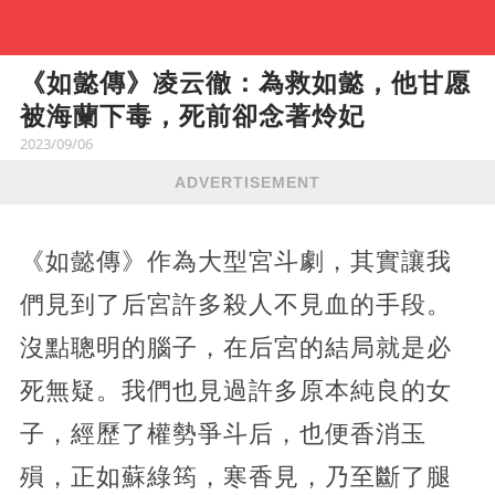
《如懿傳》凌云徹：為救如懿，他甘愿
被海蘭下毒，死前卻念著炩妃
2023/09/06
ADVERTISEMENT
《如懿傳》作為大型宮斗劇，其實讓我
們見到了后宮許多殺人不見血的手段。
沒點聰明的腦子，在后宮的結局就是必
死無疑。我們也見過許多原本純良的女
子，經歷了權勢爭斗后，也便香消玉
殞，正如蘇綠筠，寒香見，乃至斷了腿