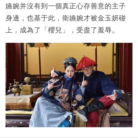
嬿婉并沒有到一個真正心存善意的主子
身邊，也基于此，衛嬿婉才被金玉妍碰
上，成為了「櫻兒」，受盡了羞辱。