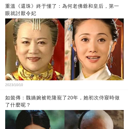
重溫《還珠》終于懂了：為何老佛爺和皇后，第一
眼就討厭令妃
2023/10/10
如懿傳：魏嬿婉被乾隆寵了20年，她初次侍寢時做
了什麼呢？