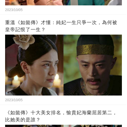
2023/10/05
重溫《如懿傳》才懂：純妃一生只爭一次，為何被
皇帝記恨了一生？
2023/10/05
《如懿傳》十大美女排名，愉貴妃海蘭屈居第二，
比她美的是誰？