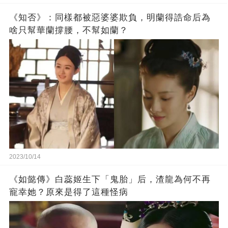
《知否》：同樣都被惡婆婆欺負，明蘭得誥命后為
啥只幫華蘭撐腰，不幫如蘭？
2023/10/14
《如懿傳》白蕊姬生下「鬼胎」后，渣龍為何不再
寵幸她？原來是得了這種怪病