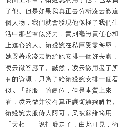
了他。但是如果我真正去分析凌云徹這
個人物，我們就會發現他像極了我們生
活中那些看似努力，實則毫無責任心和
上進心的人。衛嬿婉在私庫受盡侮辱，
她哭著求凌云徹給她安排一個好去處，
凌云徹答應了。誠然，凌云徹用盡了所
有的資源，只為了給衛嬿婉安排一個看
似更「舒服」的崗位，但是本質上來
看，凌云徹并沒有真正讓衛嬿婉解脫。
衛嬿婉去服侍大阿哥，又被蘇綠筠用
「天相」一說打發走了，由此可見，衛