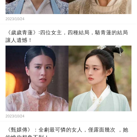
2023/10/24
《歲歲青蓮》∶四位女主，四種結局，駱青蓮的結局
讓人遺憾！
2023/10/24
《甄嬛傳》：全劇最可憐的女人，僅露面幾次 ，她