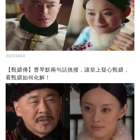
2023/10/14
【甄嬛傳】曹琴默兩句話挑撥，讓皇上疑心甄嬛，
看甄嬛如何化解！