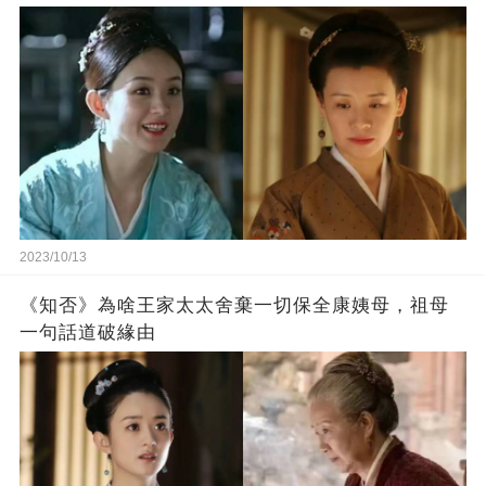
2023/10/13
《知否》為啥王家太太舍棄一切保全康姨母，祖母
一句話道破緣由