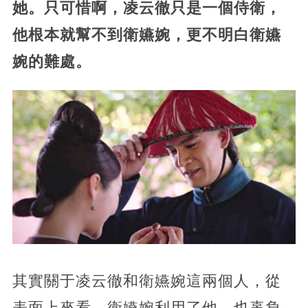
她。只可惜啊，凌云徹只是一個侍衛，
他根本就幫不到衛嬿婉，更不明白衛嬿
婉的難處。
其實關于凌云徹和衛嬿婉這兩個人，從
表面上來看，衛嬿婉利用了他，也辜負