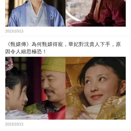
2023/10/13
《甄嬛傳》為何甄嬛得寵，華妃對沈貴人下手，原
因令人細思極恐！
2023/10/13