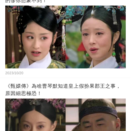
的慘你想象不到！
2023/10/20
《甄嬛傳》為啥曹琴默知道皇上假扮果郡王之事，
原因細思極恐！