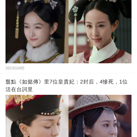
2023/10/05
盤點《如懿傳》里7位皇貴妃：2封后，4慘死，1位
活在台詞里