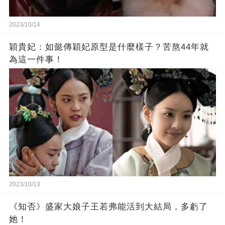
2023/10/14
穎貴妃：如懿傳穎妃原型是什麼樣子？苦熬44年就
為這一件事！
2023/10/13
《知否》盛家大娘子王若弗能活到大結局，多虧了
她！